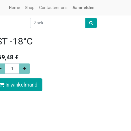
Home
Shop
Contacteer ons
Aanmelden
T -18°C
69,48
€
In winkelmand