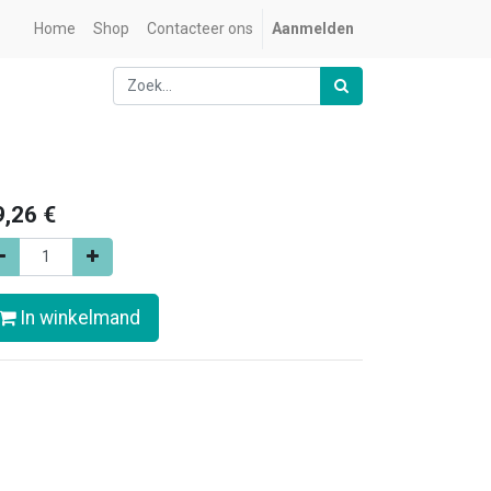
Home
Shop
Contacteer ons
Aanmelden
9,26
€
In winkelmand