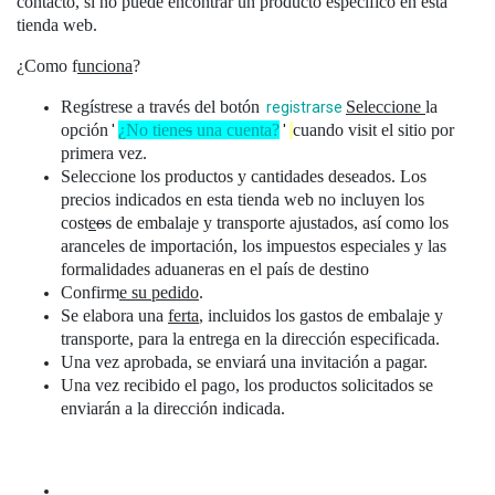
contacto
,
si no puede encontrar un producto específico en esta
tienda web.
¿Como f
unciona
?
Regístrese a través del botón
Seleccione
la
registrarse
opción
¿No tiene
s
una cuenta?
cuando visit el sitio por
'
'
primera vez.
Seleccione los productos y cantidades deseados. Los
precios indicados en esta tienda web no incluyen los
cost
e
o
s de embalaje y transporte ajustados, así como los
aranceles de importación, los impuestos especiales y las
formalidades aduaneras en el país de destino
Confirm
e su
pedido
.
Se elabora una
ferta
, incluidos los gastos de embalaje y
transporte, para la entrega en la dirección especificada.
Una vez aprobada, se enviará una invitación a pagar.
Una vez recibido el pago, los productos solicitados se
enviarán a la dirección indicada.